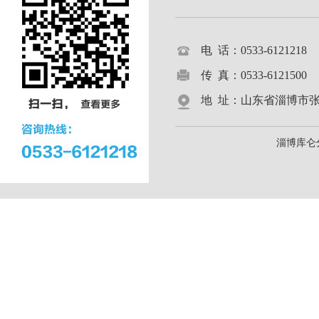
电 话：0533-612121
传 真：0533-6121500
地 址：山东省淄博市张店区
淄博库仑