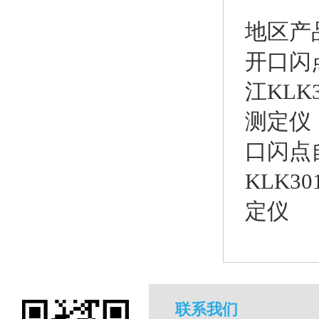
地区产
开口闪
江KL
测定仪
口闪点
KLK3
定仪
联系我们