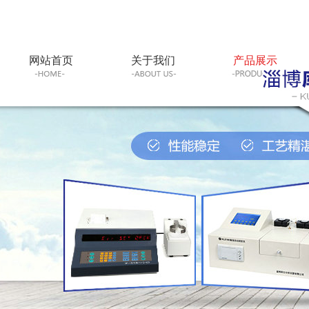
网站首页
关于我们
产品展示