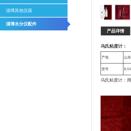
淄博其他仪器
淄博水分仪配件
产品详情
乌氏粘度计：
产地
山东
货号
KA
乌氏粘度计：